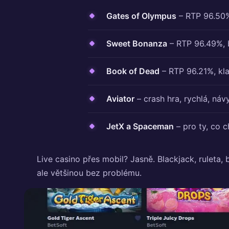
Gates of Olympus
– RTP 96.50%
Sweet Bonanza
– RTP 96.49%, 
Book of Dead
– RTP 96.21%, kla
Aviator
– crash hra, rychlá, ná
JetX a Spaceman
– pro ty, co c
Live casino přes mobil? Jasně. Blackjack, ruleta,
ale většinou bez problému.