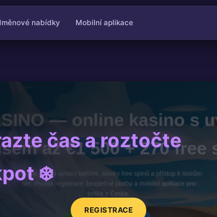
měnové nabídky
Mobilní aplikace
azte čas a roztočte
pot ❄️
REGISTRACE