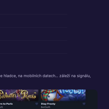
 hladce, na mobilních datech... záleží na signálu,