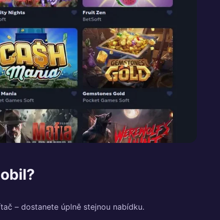
obil?
ítač – dostanete úplně stejnou nabídku.