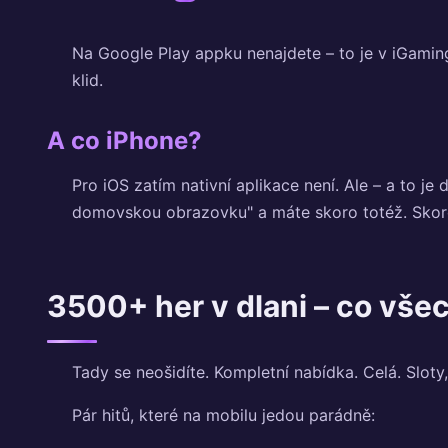
Na Google Play appku nenajdete – to je v iGamin
klid.
A co iPhone?
Pro iOS zatím nativní aplikace není. Ale – a to je 
domovskou obrazovku" a máte skoro totéž. Skor
3500+ her v dlani – co vše
Tady se neošidíte. Kompletní nabídka. Celá. Sloty,
Pár hitů, které na mobilu jedou parádně: