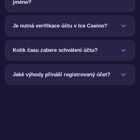
jméno?
bonus 100% až do €300 plus 30 free spinů na
vybrané automaty. Druhý a třetí vklad mají ještě
Ne, platforma povoluje pouze jeden účet na
výhodnější bonusové podmínky s vyššími
osobu. Duplicitní registrace porušují licenční
Je nutná verifikace účtu v Ice Casino?
částkami.
podmínky Curaçao č. 8048/JAZ a vedou k
blokaci všech účtů. Každý uživatel je
Ano, proces ověření identity je povinný před
identifikován pomocí e-mailu, telefonního čísla a
prvním výběrem. Nahrajete průkaz totožnosti a
Kolik času zabere schválení účtu?
dokumentů při verifikaci.
potvrzení adresy, kontrola trvá do 24 hodin. Díky
256bitovému SSL šifrování jsou vaše dokumenty
Samotná registrace je schválena okamžitě.
v naprostém bezpečí.
Můžete začít hrát hned po zadání základních
Jaké výhody přináší registrovaný účet?
údajů. Verifikace dokumentů pro výběr výher
probíhá do 24 hodin od odeslání, obvykle však
Kromě uvítacího balíčku až €1500 +270 free
mnohem rychleji – v průměru 4-6 hodin.
spinů získáte přístup k VIP programu s bodovým
systémem. K dispozici máte osobního account
manažera, účast v exkluzivních turnajích a vyšší
týdenní limity výběrů než standardních €5000.
Mobilní aplikace pro Android funguje po
přihlášení k vašemu účtu.