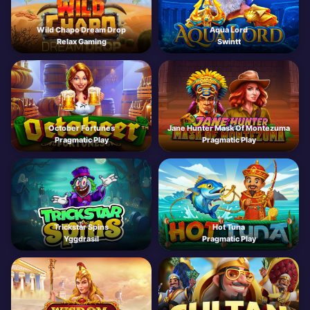
Wild Chapo Dream Drop
Aqua Lord
Relax Gaming
Swintt
October Fortunes
Jane Hunter Mask Of Montezuma
Pragmatic Play
Pragmatic Play
Trickstar Spins
Hot Tuna
Yggdrasil
Pragmatic Play