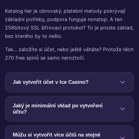
Katalog her je obrovský, platební metody pokrývají
základní potřeby, podpora funguje nonstop. A ten
256bitový SSL šifrovací protokol? To je proste základ,
bez kterého by to nešlo.
Tak... založíte si účet, nebo ještě váháte? Protože těch
270 free spinů se samo neroztočí.
Jak vytvořit účet v Ice Casino?
Registrace probíhá ve 4 krocích. Klikněte na
tlačítko „Registrace", vyplňte e-mail a heslo,
Jaký je minimální vklad po vytvoření
účtu?
potvrďte telefonní číslo a dokončete základní
údaje. Celý proces zabere maximálně 3 minuty a
Po dokončení registrace můžete provést první
okamžitě získáte přístup k více než 3500 hrám.
vklad od €10. Za tento deposit získáte uvítací
Můžu si vytvořit více účtů na stejné