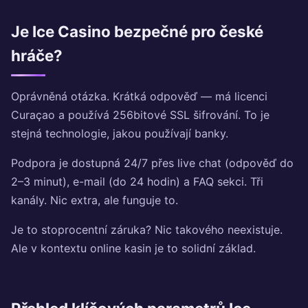
Je Ice Casino bezpečné pro české
hráče?
Oprávněná otázka. Krátká odpověď — má licenci
Curaçao a používá 256bitové SSL šifrování. To je
stejná technologie, jakou používají banky.
Podpora je dostupná 24/7 přes live chat (odpověď do
2–3 minut), e-mail (do 24 hodin) a FAQ sekci. Tři
kanály. Nic extra, ale funguje to.
Je to stoprocentní záruka? Nic takového neexistuje.
Ale v kontextu online kasin je to solidní základ.