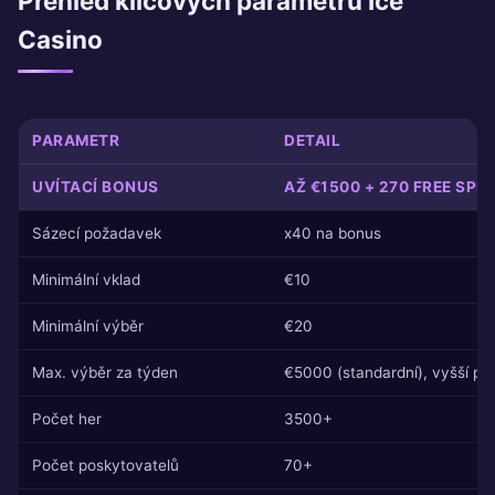
Přehled klíčových parametrů Ice
Casino
PARAMETR
DETAIL
UVÍTACÍ BONUS
AŽ €1500 + 270 FREE SPI
Sázecí požadavek
x40 na bonus
Minimální vklad
€10
Minimální výběr
€20
Max. výběr za týden
€5000 (standardní), vyšší pr
Počet her
3500+
Počet poskytovatelů
70+